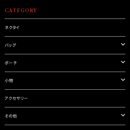
CATEGORY
ネクタイ
バッグ
ハンドバッグ
ポーチ
ショルダーバッグ
スマホポーチ
小物
ウエストバッグ
メイドさんポーチ
メガネ・ペンケース
アクセサリー
推しぬいポーチ
コンパクト財布
その他