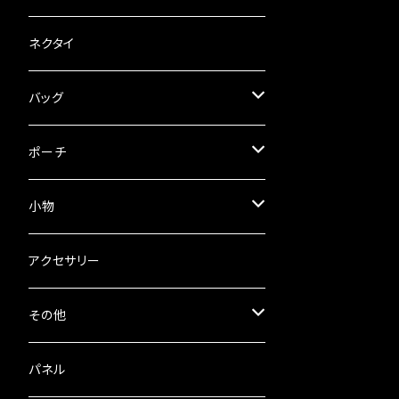
ネクタイ
バッグ
ハンドバッグ
ポーチ
ショルダーバッグ
スマホポーチ
小物
ウエストバッグ
メイドさんポーチ
メガネ・ペンケース
アクセサリー
推しぬいポーチ
コンパクト財布
その他
ミニポーチ
ショルダー紐など
パネル